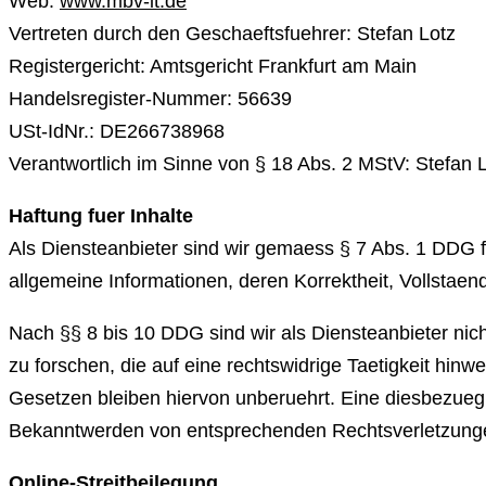
Web:
www.mbv-it.de
Vertreten durch den Geschaeftsfuehrer: Stefan Lotz
Registergericht: Amtsgericht Frankfurt am Main
Handelsregister-Nummer: 56639
USt-IdNr.: DE266738968
Verantwortlich im Sinne von § 18 Abs. 2 MStV: Stefan
Haftung fuer Inhalte
Als Diensteanbieter sind wir gemaess § 7 Abs. 1 DDG f
allgemeine Informationen, deren Korrektheit, Vollstaend
Nach §§ 8 bis 10 DDG sind wir als Diensteanbieter nic
zu forschen, die auf eine rechtswidrige Taetigkeit hi
Gesetzen bleiben hiervon unberuehrt. Eine diesbezuegl
Bekanntwerden von entsprechenden Rechtsverletzunge
Online-Streitbeilegung